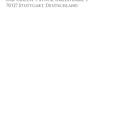
70327 Stuttgart, Deutschland
Diese Veranstaltung
teilen
ATELIER MERMAID
KOLLABORATIONEN
INSPIRATION
© 2026 PHOENIX DANCE® -
Jessica SÁnchez-Palencia