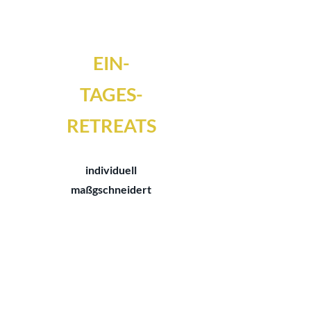
EIN-
TAGES-
RETREATS
individuell
maßgschneidert
auf Anfrage
ganzjährig
Unterricht, Supervision, Lebenshilfe
all-in-one