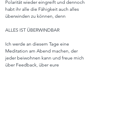
Polarität wieder eingreift und dennoch 
habt ihr alle die Fähigkeit auch alles 
überwinden zu können, denn
ALLES IST ÜBERWINDBAR
Ich werde an diesem Tage eine 
Meditation am Abend machen, der 
jeder beiwohnen kann und freue mich 
über Feedback, über eure 
persönlichen Gedanken und 
Wahrnehmungen dazu.
Themen:
Verbinde Dich wieder und wieder mit 
jenem Teil in Dir, wo Du diesen tiefen 
Frieden in Dir findest, Wo Du bist, 
göttliches Selbst, göttliches Ich, Geist 
in Ruhe.