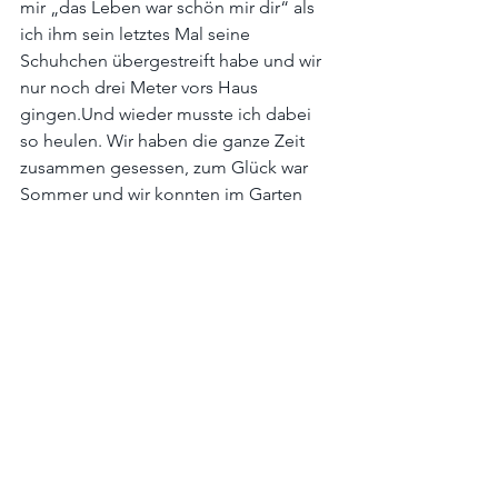
mir „das Leben war schön mir dir“ als 
ich ihm sein letztes Mal seine 
Schuhchen übergestreift habe und wir 
nur noch drei Meter vors Haus 
gingen.Und wieder musste ich dabei 
so heulen. Wir haben die ganze Zeit 
zusammen gesessen, zum Glück war 
Sommer und wir konnten im Garten 
sein. Das hat ihm gefallen, er hatte 
seinen Frieden im Schatten des 
Apfelbaumes. Am Vorabend vor 
seinem Tod kam noch eine der 
Nachbarn mit ihrer kleinen 
Cockerspaniel-Dame und es gab 
Abschiedsküsschen, denn die beiden 
mochten sich sehr. Alle, wirklich alle 
hatten ihn so lieb, und alle haben sich 
von ihm liebevoll verabschiedet.